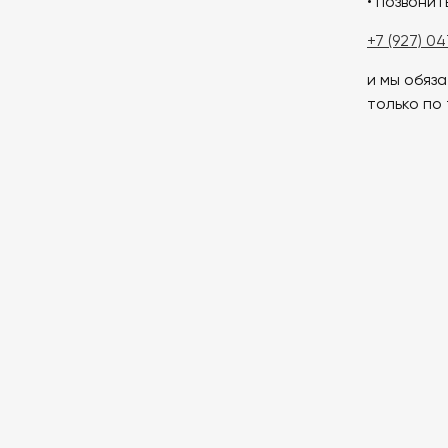
• позвонит
+7 (927) 0
и мы обяз
только по