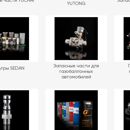
е части YUCHAI
Запас
YUTONG
Запасные части для
ьтры SEDAN
газобаллонных
автомобилей