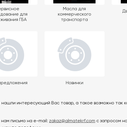
ервисное
Масла для
Дв
дование для
коммерческого
живания ГБА
транспорта
предложения
Новинки
е нашли интересующий Вас товар, а такое возможно так к
 нам письмо на e-mail:
zakaz@almatekrf.com
с запросом н