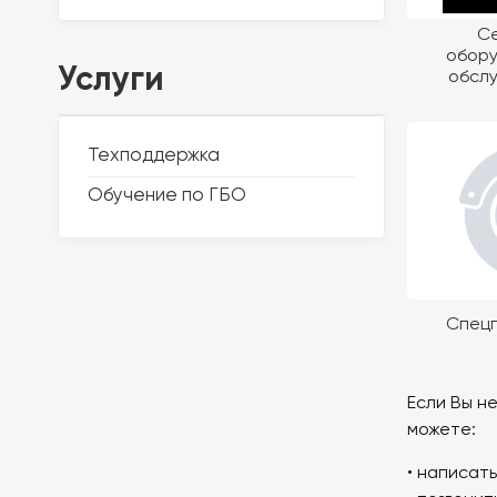
С
обору
Услуги
обслу
Техподдержка
Обучение по ГБО
Спец
Если Вы н
можете:
• написать