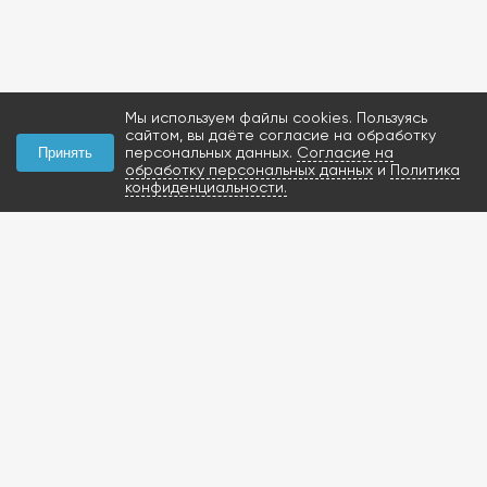
Мы используем файлы cookies. Пользуясь
сайтом, вы даёте согласие на обработку
персональных данных.
Согласие на
Принять
обработку персональных данных
и
Политика
конфиденциальности.
КОНТАКТЫ
+7 (927) 047-09-09
запчасти для грузовиков