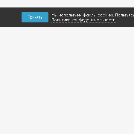
Мы используем файлы cookies. Пользуяс
Принять
Политика конфиденциальности.
КОНТАКТЫ
+7 (927) 047-09-09
запчасти для грузовиков
газобаллонное
оборудование и
расходники
423800, Россия, РТ, г.
Набережные Челны,
Мензелинский тракт, 112Б
Посмотреть на карте
+7 (919) 620-14-27