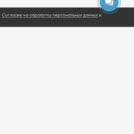
вопросы.
.
Согласие на обработку персональных данных
и
ИМ ВАШ ЗАПРОС И НАЙДЕМ РЕШЕНИЕ?
росы о ГБА и ГБО
енную диагностику
ишлем КП за 3 часа
в в наличии
ти от 1 дня
ение
чее время
, то оставьте заявку через форму
вяжемся с Вами в ближайший рабочий день с 10:00