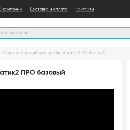
О компании
Доставка и оплата
Контакты
Диагностический сканер Сканматик2 ПРО базовый
матик2 ПРО базовый