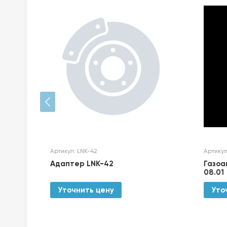
Артикул: LNK-42
Артикул
й
Адаптер LNK-42
Газоа
08.01
Уточнить цену
Уто