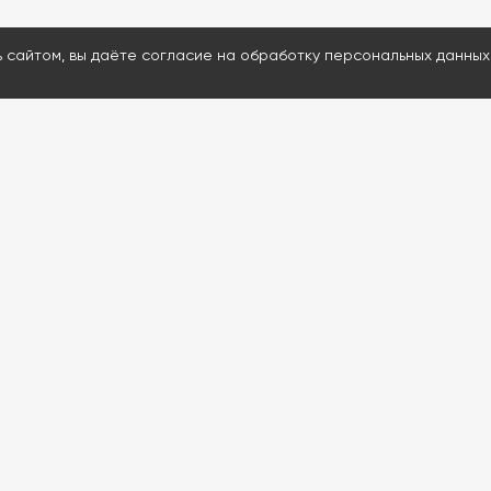
ь сайтом, вы даёте согласие на обработку персональных данных
МЕНЮ
ДАВАЙТЕ ОБСУД
Каталог
Ответим на воп
Проведем удал
Услуги
Подскажем и пр
Информация
80% расходнико
Контакты
Доставим запчас
Проведем обуч
Если сейчас нерабо
обратной связи. Мы с