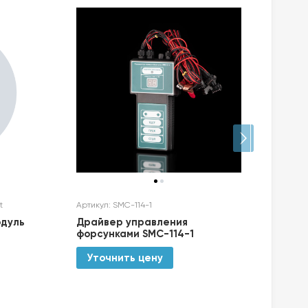
t
Артикул: SMC-114-1
Артик
одуль
Драйвер управления
Ком
форсунками SMC-114-1
ДК-5
Уточнить цену
Ут