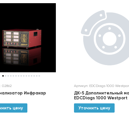
: 02862
Артикул: EDCDiags 1000 Westpor
нализатор Инфракар
ДК-5 Дополнительный м
EDCDiags 1000 Westport
чнить цену
Уточнить цену