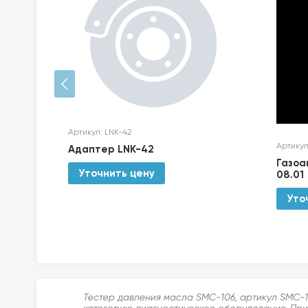
Артикул: LNK-42
Артикул
Адаптер LNK-42
Газоа
Уточнить цену
08.01
Уто
Тестер давления масла SMC-106, артикул SMC-1
категорию диагностическое оборудование. Прио