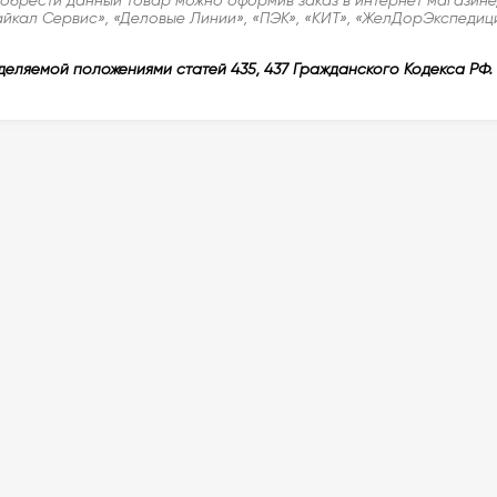
айкал Сервис», «Деловые Линии», «ПЭК», «КИТ», «ЖелДорЭкспедици