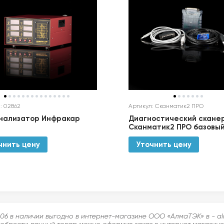
: 02862
Артикул: Сканматик2 ПРО
нализатор Инфракар
Диагностический скане
Сканматик2 ПРО базовы
чнить цену
Уточнить цену
06 в наличии выгодно в интернет-магазине ООО «АлмаТЭК» в - a
брести данный товар можно оформив заказ в интернет магазине, 