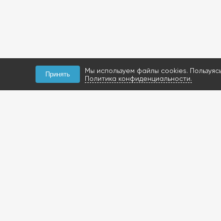
Мы используем файлы cookies. Пользуяс
Принять
Политика конфиденциальности.
КОНТАКТЫ
+7 (927) 047-09-09
запчасти для грузовиков
газобаллонное
оборудование и
расходники
423800, Россия, РТ, г.