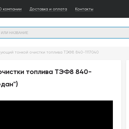
О компании
Доставка и оплата
Контакты
ующий тонкой очистки топлива ТЭФ8 840-1117040
очистки топлива ТЭФ8 840-
едан")