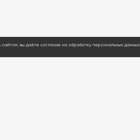
ь сайтом, вы даёте согласие на обработку персональных данных
МЕНЮ
ДАВАЙТЕ ОБСУД
Каталог
Ответим на воп
Проведем удал
Услуги
Подскажем и пр
Информация
80% расходнико
Контакты
Доставим запчас