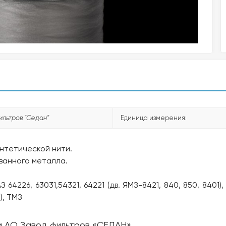
ильтров "Седан"
Единица измерения:
интетической нити.
ванного металла.
4226, 63031,54321, 64221 (дв. ЯМЗ-8421, 840, 850, 8401),
), ТМЗ
м АО Завод фильтров «СЕДАН».