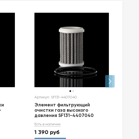
Артикул: SF131-4407040
Артик
ки
Элемент фильтрующий
Эле
-
очистки газа высокого
очис
давления SF131-4407040
дав
(ана
Есть в наличии
Есть 
1 390
руб
1 3