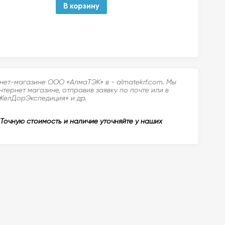
В корзину
В 
рнет-магазине ООО «АлмаТЭК» в - almatekrf.com. Мы
ернет магазине, отправив заявку по почте или в
«ЖелДорЭкспедиция» и др.