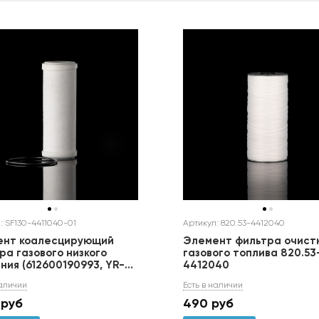
: SF130-4411040-01
Артикул: 820.53-4412040
ент коалесцирующий
Элемент фильтра очист
ра газового низкого
газового топлива 820.53
ния (612600190993, YR-
4412040
937-F) SF130-4411040-01
наличии
Есть в наличии
руб
490
руб