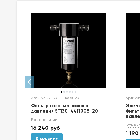
Артикул: SF130-4411008-20
Артикул
Фильтр газовый низкого
Элем
давления SF130-4411008-20
фильт
давле
Есть в наличии
0001-
Есть в 
16 240
руб
1 190
В корзину