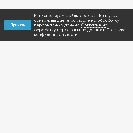
Мы используем файлы cookies. Пользуясь
сайтом, вы даёте согласие на обработку
персональных данных.
Согласие на
Принять
обработку персональных данных
и
Политика
конфиденциальности.
КОНТАКТЫ
+7 (927) 047-09-09
запчасти для грузовиков
газобаллонное
оборудование и
расходники