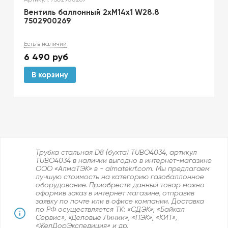
Вентиль баллонный 2хМ14х1 W28.8
7502900269
Есть в наличии
6 490
руб
В корзину
Трубка стальная D8 (бухта) TUBO4034, артикул
TUBO4034 в наличии выгодно в интернет-магазине
ООО «АлмаТЭК» в - almatekrf.com. Мы предлагаем
лучшую стоимость на категорию газобаллонное
оборудование. Приобрести данный товар можно
оформив заказ в интернет магазине, отправив
заявку по почте или в офисе компании. Доставка
по РФ осуществляется ТК: «СДЭК», «Байкал
Сервис», «Деловые Линии», «ПЭК», «КИТ»,
«ЖелДорЭкспедиция» и др.