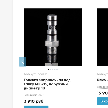
Артикул: Головка
Артикул
ным
Головка заправочная под
Ключ 
гайку М18х15, наружный
Есть в 
диаметр 18
15 9
Есть в наличии
3 910
руб
В к