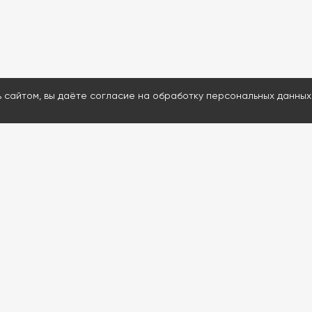
ь сайтом, вы даёте согласие на обработку персональных данных
МЕНЮ
ДАВАЙТЕ ОБСУД
Каталог
Ответим на воп
Проведем удал
Услуги
Подскажем и пр
Информация
80% расходнико
Контакты
Доставим запчас