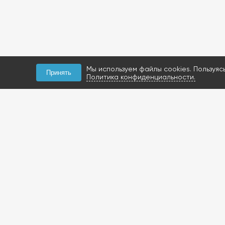
Мы используем файлы cookies. Пользуяс
Принять
Политика конфиденциальности.
КОНТАКТЫ
+7 (927) 047-09-09
запчасти для грузовиков
газобаллонное
оборудование и
расходники
423800, Россия, РТ, г.
Набережные Челны,