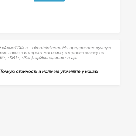
О «АлмаТЭК» в - almatekrf.com. Мы предлагаем лучшую
в заказ в интернет магазине, отправив заявку по
К», «КИТ», «ЖелДорЭкспедиция» и др.