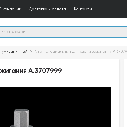
О компании
Доставка и оплата
Контакты
луживания ГБА
Ключ специальный для свечи зажигания A.37079
ажигания A.3707999