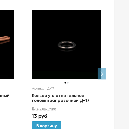
Артикул: Д-17
Артик
нный
Кольцо уплотнительное
Отв
головки заправочной Д-17
шли
Есть в наличии
Есть 
13
руб
350
В корзину
В 