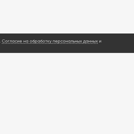
.
Согласие на обработку персональных данных
и
ИМ ВАШ ЗАПРОС И НАЙДЕМ РЕШЕНИЕ?
росы о ГБА и ГБО
енную диагностику
ишлем КП за 3 часа
в в наличии
ти от 1 дня