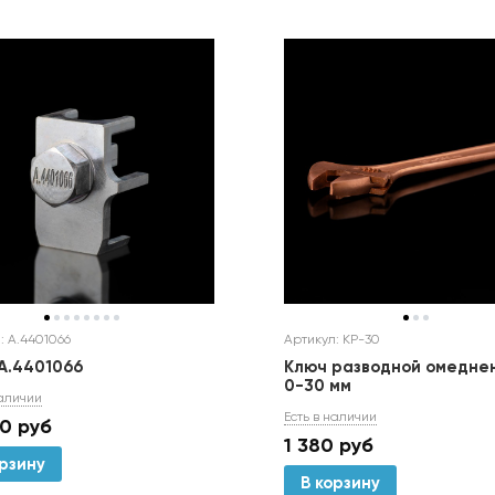
: А.4401066
Артикул: КР-30
А.4401066
Ключ разводной омедне
0-30 мм
наличии
Есть в наличии
00
руб
1 380
руб
орзину
В корзину