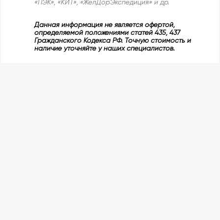
«ПЭК», «КИТ», «ЖелДорЭкспедиция» и др.