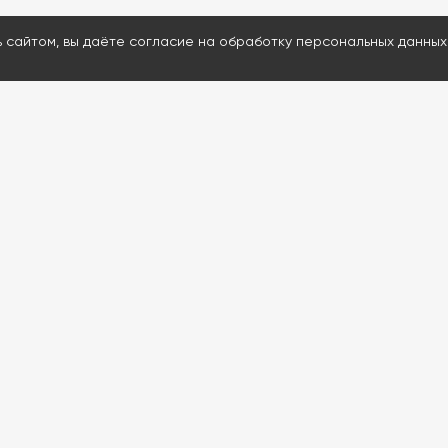
ь сайтом, вы даёте согласие на обработку персональных данных
МЕНЮ
ДАВАЙТЕ ОБСУД
Каталог
Ответим на воп
Проведем удал
Услуги
Подскажем и пр
Информация
80% расходнико
Контакты
Доставим запчас
Проведем обуч
Если сейчас нерабо
обратной связи. Мы с
до 12:00 (Мск)