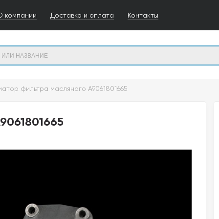
О компании
Доставка и оплата
Контакты
иатор фильтра масляного A9061801665
9061801665