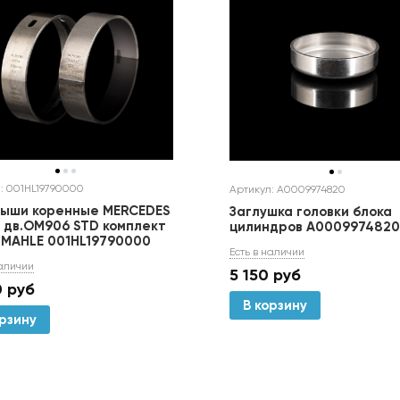
: 001HL19790000
Артикул: A0009974820
ыши коренные MERCEDES
Заглушка головки блока
OM906 STD комплект
цилиндров A0009974820
) MAHLE 001HL19790000
Есть в наличии
наличии
5 150
руб
0
руб
В корзину
орзину