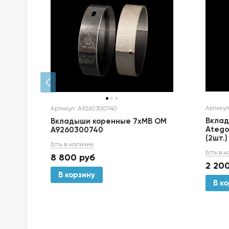
Артикул
Артикул: A9260300740
Вклад
0326
Вкладыши коренные 7xMB OM
Atego дв.
A9260300740
(2шт.
Есть в наличии
Есть в 
8 800
руб
2 20
В корзину
В к