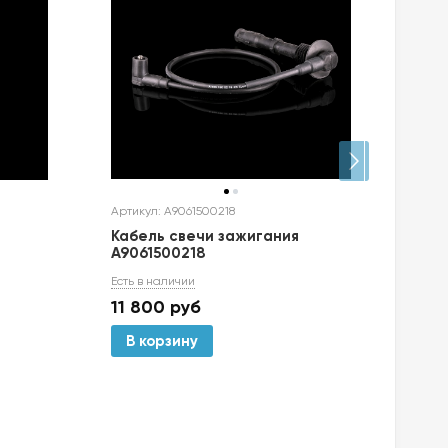
Артикул: A9061500218
Артик
Кабель свечи зажигания
Кла
A9061500218
Есть 
Есть в наличии
5 7
11 800
руб
В корзину