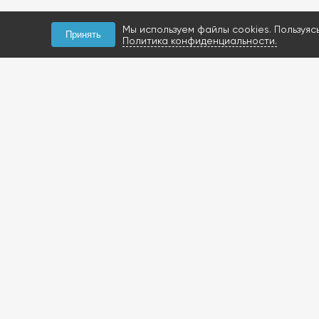
Мы используем файлы cookies. Пользуяс
Принять
Политика конфиденциальности.
КОНТАКТЫ
+7 (927) 047-09-09
запчасти для грузовиков
газобаллонное
оборудование и
расходники
423800, Россия, РТ, г.
Набережные Челны,
Мензелинский тракт, 112Б
Посмотреть на карте
+7 (919) 620-14-27