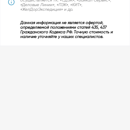
«Деловые Линии», «ПЭК», «КИТ»,
«ЖелДорЭкспедиция» и др.