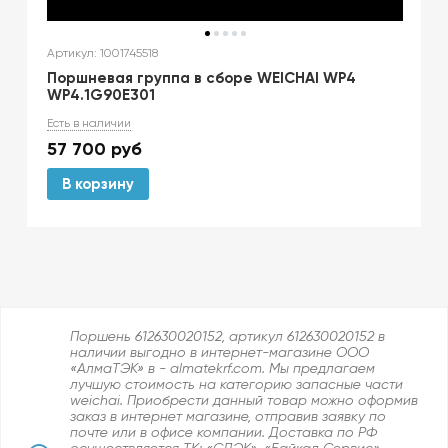
Артикул: 1001745518
Поршневая группа в сборе WEICHAI WP4
WP4.1G90E301
Есть в наличии
57 700
руб
В корзину
Поршень 612630020152, артикул 612630020152 в
наличии выгодно в интернет-магазине ООО
«АлмаТЭК» в - almatekrf.com. Мы предлагаем
лучшую стоимость на категорию запасные части
weichai. Приобрести данный товар можно оформив
заказ в интернет магазине, отправив заявку по
почте или в офисе компании. Доставка по РФ
осуществляется ТК: «СДЭК», «Байкал Сервис»,