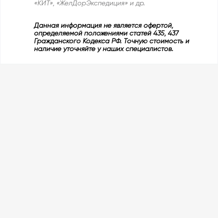
«КИТ», «ЖелДорЭкспедиция» и др.