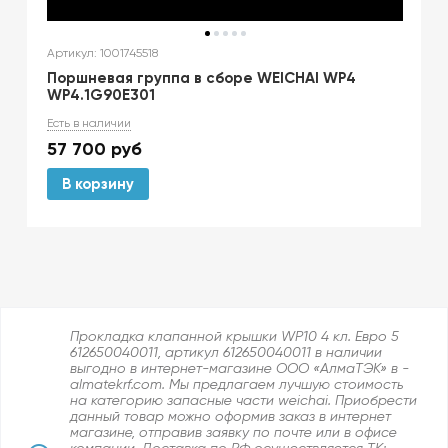
Артикул: 1001745518
Поршневая группа в сборе WEICHAI WP4
WP4.1G90E301
Есть в наличии
57 700
руб
В корзину
Прокладка клапанной крышки WP10 4 кл. Евро 5
612650040011, артикул 612650040011 в наличии
выгодно в интернет-магазине ООО «АлмаТЭК» в -
almatekrf.com. Мы предлагаем лучшую стоимость
на категорию запасные части weichai. Приобрести
данный товар можно оформив заказ в интернет
магазине, отправив заявку по почте или в офисе
компании. Доставка по РФ осуществляется ТК: