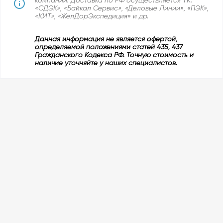
«СДЭК», «Байкал Сервис», «Деловые Линии», «ПЭК»,
«КИТ», «ЖелДорЭкспедиция» и др.