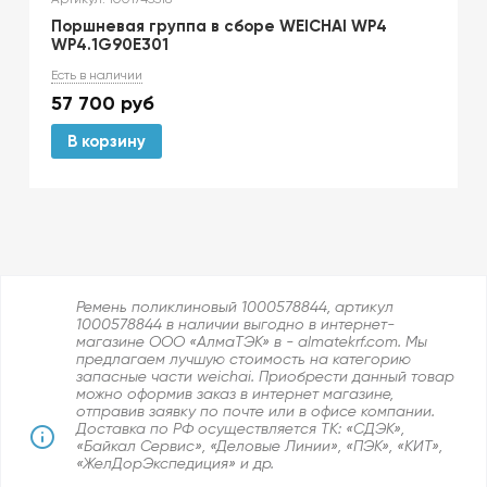
Поршневая группа в сборе WEICHAI WP4
WP4.1G90E301
Есть в наличии
57 700
руб
В корзину
Ремень поликлиновый 1000578844, артикул
1000578844 в наличии выгодно в интернет-
магазине ООО «АлмаТЭК» в - almatekrf.com. Мы
предлагаем лучшую стоимость на категорию
запасные части weichai. Приобрести данный товар
можно оформив заказ в интернет магазине,
отправив заявку по почте или в офисе компании.
Доставка по РФ осуществляется ТК: «СДЭК»,
«Байкал Сервис», «Деловые Линии», «ПЭК», «КИТ»,
«ЖелДорЭкспедиция» и др.