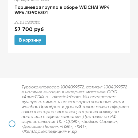
Поршневая группа в сборе WEICHAI WP4
WP4.1G90E301
Есть в наличии
57 700
руб
В корзину
Турбокомпрессор 1004099372, артикул 1004099372
в наличии выгодно в интернет-магазине ООО
«АлмаТЭК» в - almatekrf.com. Мы предлагаем
лучшую стоимость на категорию запасные части
weichai. Приобрести данный товар можно оформив
заказ в интернет магазине, отправив заявку по
почте или в офисе компании. Доставка по РФ
осуществляется ТК: «СДЭК», «Байкал Сервис»,
«Деловые Линии», «ПЭК», «КИТ»,
«ЖелДорЭкспедиция» и др.