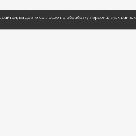
ь сайтом, вы даёте согласие на обработку персональных данных
МЕНЮ
ДАВАЙТЕ ОБСУД
Каталог
Ответим на воп
Проведем удал
Услуги
Подскажем и пр
Информация
80% расходнико
Контакты
Доставим запчас
Проведем обуч
Если сейчас нерабо
обратной связи. Мы с