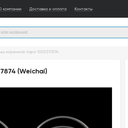
О компании
Доставка и оплата
Контакты
ыш коренной пара 1000317874
7874 (Weichai)