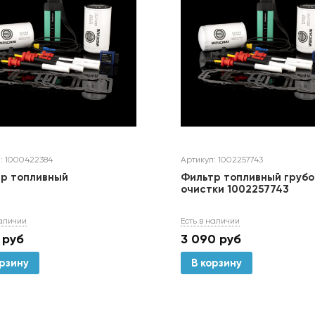
: 1000422384
Артикул: 1002257743
р топливный
Фильтр топливный грубо
очистки 1002257743
наличии
Есть в наличии
руб
3 090
руб
орзину
В корзину