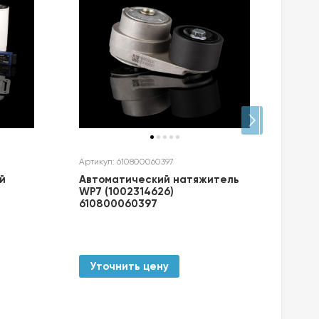
Артикул: 610800060397
Артик
й
Автоматический натяжитель
Авт
WP7 (1002314626)
нат
610800060397
Уточнить цену
Ут