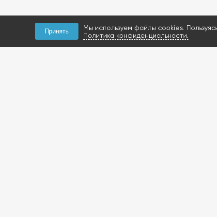
Мы используем файлы cookies. Пользуяс
Принять
Политика конфиденциальности.
КОНТАКТЫ
+7 (927) 047-09-09
запчасти для грузовиков
газобаллонное
оборудование и
расходники
423800, Россия, РТ, г.
Набережные Челны,
Мензелинский тракт, 112Б
Посмотреть на карте
+7 (919) 620-14-27