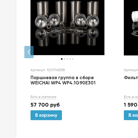
Артикул: 1001745518
Артикул
р
Поршневая группа в сборе
Фильт
WEICHAI WP4 WP4.1G90E301
Есть в наличии
Есть в 
57 700
руб
1 590
В корзину
В к