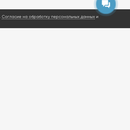
Напишите, если у вас появятся
вопросы.
.
Согласие на обработку персональных данных
и
ИМ ВАШ ЗАПРОС И НАЙДЕМ РЕШЕНИЕ?
росы о ГБА и ГБО
енную диагностику
ишлем КП за 3 часа
в в наличии
ти от 1 дня
ение
чее время
, то оставьте заявку через форму
вяжемся с Вами в ближайший рабочий день с 10:00