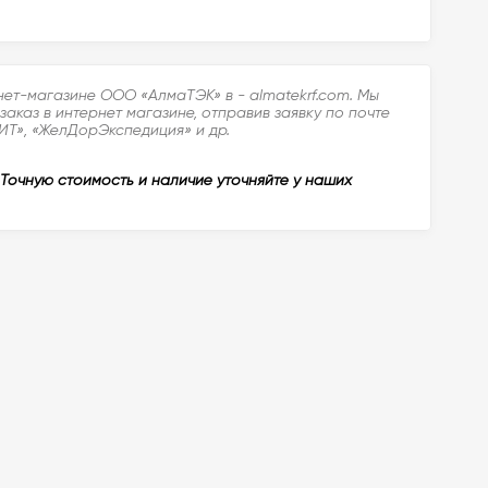
нет-магазине ООО «АлмаТЭК» в - almatekrf.com. Мы
каз в интернет магазине, отправив заявку по почте
КИТ», «ЖелДорЭкспедиция» и др.