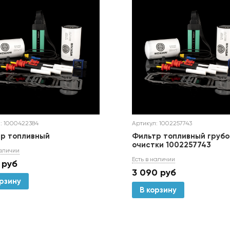
: 1000422384
Артикул: 1002257743
р топливный
Фильтр топливный грубо
очистки 1002257743
наличии
Есть в наличии
руб
3 090
руб
орзину
В корзину