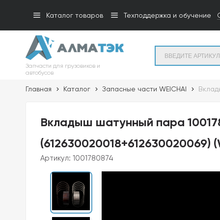
Каталог товаров
Техподдержка и обучение
Запчасти для грузовиков и
автобусов
Главная
Каталог
Запасные части WEICHAI
Вклад
Вкладыш шатунный пара 10017
(612630020018+612630020069) (
Артикул:
1001780874