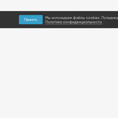
Мы используем файлы cookies. Пользуяс
Принять
Политика конфиденциальности.
КОНТАКТЫ
+7 (927) 047-09-09
запчасти для грузовиков
газобаллонное
оборудование и
расходники
423800, Россия, РТ, г.
Набережные Челны,
Мензелинский тракт, 112Б
Посмотреть на карте