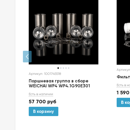
Артикул
Артикул: 1001745518
р
Фильт
Поршневая группа в сборе
Есть в 
WEICHAI WP4 WP4.1G90E301
1 590
Есть в наличии
57 700
руб
В к
В корзину