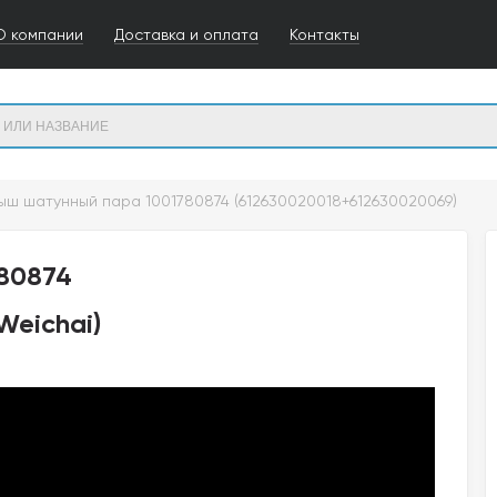
О компании
Доставка и оплата
Контакты
ыш шатунный пара 1001780874 (612630020018+612630020069)
80874
Weichai)