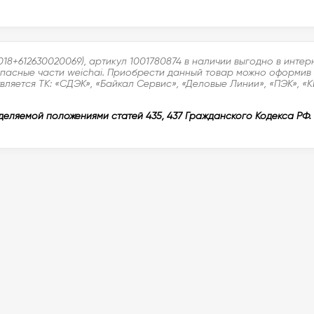
18+612630020069), артикул 1001780874 в наличии выгодно в интер
асные части weichai. Приобрести данный товар можно оформив за
ляется ТК: «СДЭК», «Байкал Сервис», «Деловые Линии», «ПЭК», «