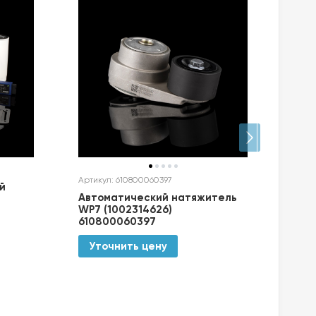
Артик
Артикул: 610800060397
й
Авт
Автоматический натяжитель
нат
WP7 (1002314626)
610800060397
Ут
Уточнить цену