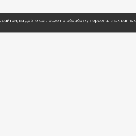
ь сайтом, вы даёте согласие на обработку персональных данных
МЕНЮ
ДАВАЙТЕ ОБСУД
Каталог
Ответим на воп
Проведем удал
Услуги
Подскажем и пр
Информация
80% расходнико
Контакты
Доставим запчас
Проведем обуч
Если сейчас нерабо
обратной связи. Мы с