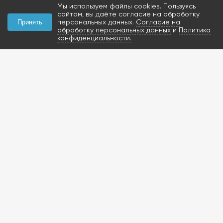
Мы используем файлы cookies. Пользуясь
сайтом, вы даёте согласие на обработку
персональных данных.
Согласие на
Принять
обработку персональных данных
и
Политика
конфиденциальности.
КОНТАКТЫ
+7 (927) 047-09-09
запчасти для грузовиков
газобаллонное
оборудование и
расходники