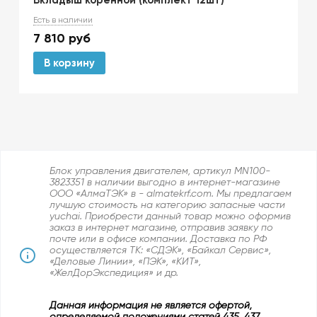
Вкладыш коренной (комплект 12шт)
Есть в наличии
7 810
руб
В корзину
Блок управления двигателем, артикул MN100-
3823351 в наличии выгодно в интернет-магазине
ООО «АлмаТЭК» в - almatekrf.com. Мы предлагаем
лучшую стоимость на категорию запасные части
yuchai. Приобрести данный товар можно оформив
заказ в интернет магазине, отправив заявку по
почте или в офисе компании. Доставка по РФ
осуществляется ТК: «СДЭК», «Байкал Сервис»,
«Деловые Линии», «ПЭК», «КИТ»,
«ЖелДорЭкспедиция» и др.