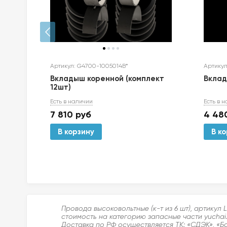
Артикул: G4700-1005014B*
Артикул
Вкладыш коренной (комплект
Вкла
12шт)
Есть в наличии
Есть в 
7 810
руб
4 48
В корзину
В к
Провода высоковольтные (к-т из 6 шт), артику
стоимость на категорию запасные части yuchai
Доставка по РФ осуществляется ТК: «СДЭК», «Б