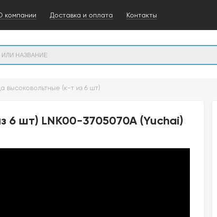
О компании
Доставка и оплата
Контакты
 высоковольтные (к-т из 6 шт)
з 6 шт) LNK00-3705070A (Yuchai)