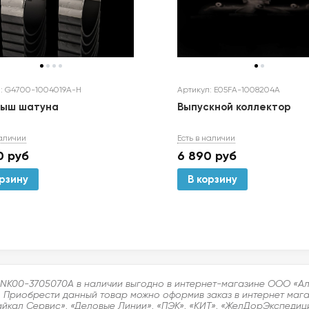
: G4700-1004019A-H
Артикул: E05FA-1008204A
дыш шатуна
Выпускной коллектор
наличии
Есть в наличии
0
руб
6 890
руб
орзину
В корзину
л LNK00-3705070A в наличии выгодно в интернет-магазине ООО «А
. Приобрести данный товар можно оформив заказ в интернет магаз
айкал Сервис», «Деловые Линии», «ПЭК», «КИТ», «ЖелДорЭкспедици