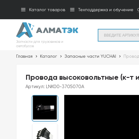
Каталог товаров
Техподдержка и обучение
Запчасти для грузовиков и
автобусов
Главная
Каталог
Запасные части YUCHAI
Провода
Провода высоковольтные (к-т и
Артикул:
LNK00-3705070A