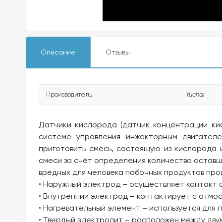
Описание
Отзывы
Производитель:
Yuchai
Датчики кислорода (датчик концентрации ки
системе управления инжекторным двигателе
приготовить смесь, состоящую из кислорода
смеси за счёт определения количества оставше
вредных для человека побочных продуктов про
• Наружный электрод – осуществляет контакт с
• Внутренний электрод – контактирует с атмо
• Нагревательный элемент – используется для 
• Твердый электролит – расположен между двум