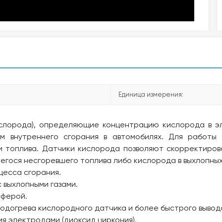
Единица измерения:
слорода), определяющие концентрацию кислорода в эл
м внутреннего сгорания в автомобилях. Для работы 
 и топлива. Датчики кислорода позволяют скорректиро
гося несгоревшего топлива либо кислорода в выхлопных 
цесса сгорания.
 выхлопными газами.
сферой.
подогрева кислородного датчика и более быстрого вывода
я электродами (диоксид циркония).