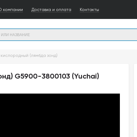
О компании
Доставка и оплата
Контакты
 кислородный (лямбда зонд)
нд) G5900-3800103 (Yuchai)