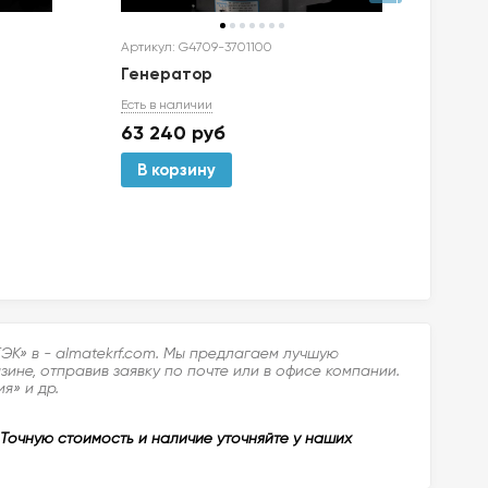
Артикул: G4709-3701100
Артик
Генератор
Ген
Есть в наличии
Есть 
63 240
руб
86 
В корзину
В 
ЭК» в - almatekrf.com. Мы предлагаем лучшую
ине, отправив заявку по почте или в офисе компании.
я» и др.