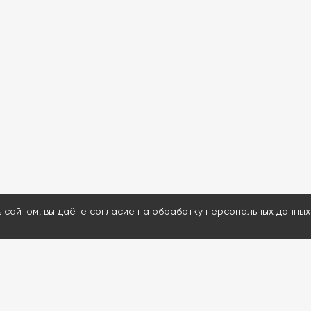
ь сайтом, вы даёте согласие на обработку персональных данных
МЕНЮ
ДАВАЙТЕ ОБСУД
Каталог
Ответим на воп