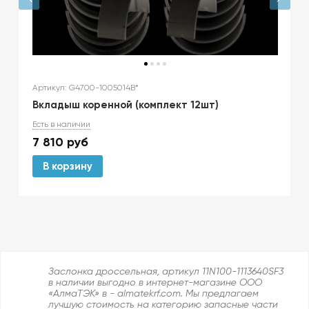
Артикул: G4700-1005014B*
Вкладыш коренной (комплект 12шт)
Есть в наличии
7 810
руб
В корзину
Заслонка дроссельная, артикул 11N100-1113640SF3
в наличии выгодно в интернет-магазине ООО
«АлмаТЭК» в - almatekrf.com. Мы предлагаем
лучшую стоимость на категорию запасные части