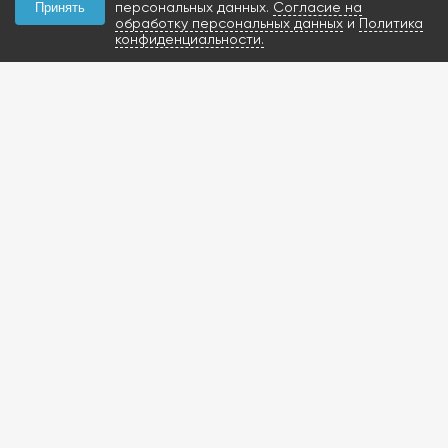
персональных данных.
Согласие на
Принять
обработку персональных данных
и
Политика
конфиденциальности.
КОНТАКТЫ
+7 (927) 047-09-09
запчасти для грузовиков
газобаллонное
оборудование и
расходники
423800, Россия, РТ, г.
Набережные Челны,