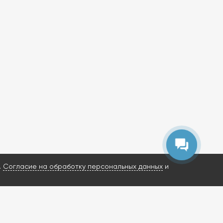
АлмаТЭК
Здравствуйте! Готовы помочь вам.
Напишите, если у вас появятся
вопросы.
.
Согласие на обработку персональных данных
и
ИМ ВАШ ЗАПРОС И НАЙДЕМ РЕШЕНИЕ?