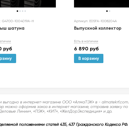
: G4700-1004019A-H
Артикул: E05FA-1008204A
дыш шатуна
Выпускной коллектор
наличии
Есть в наличии
0
руб
6 890
руб
орзину
В корзину
ии выгодно в интернет-магазине ООО «АлмаТЭК» в - almatekrf.co
ар можно оформив заказ в интернет магазине, отправив заявку по
Деловые Линии», «ПЭК», «КИТ», «ЖелДорЭкспедиция» и др.