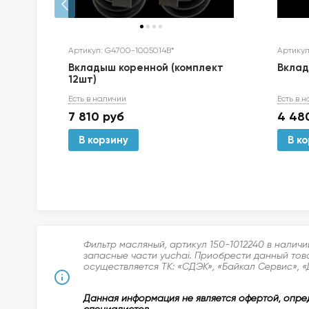
Артикул: G4700-1005014B*
Артикул
Вкладыш коренной (комплект
Вкла
12шт)
Есть в наличии
Есть в 
7 810
руб
4 48
В корзину
В к
Фильтр масляный, артикул 150-1012240 в налич
запасные части yuchai. Приобрести данный тов
осуществляется ТК: «СДЭК», «Байкал Сервис», «