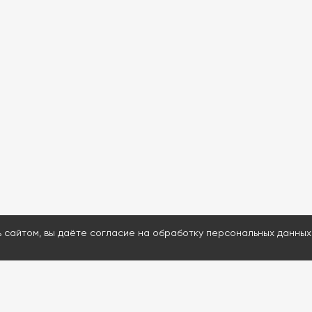
ь сайтом, вы даёте согласие на обработку персональных данных
МЕНЮ
ДАВАЙТЕ ОБСУД