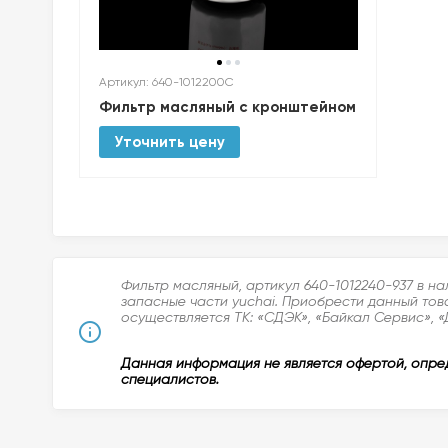
Артикул: 640-1012200C
Фильтр масляный с кронштейном
Уточнить цену
Фильтр масляный, артикул 640-1012240-937 в н
запасные части yuchai. Приобрести данный тов
осуществляется ТК: «СДЭК», «Байкал Сервис», «