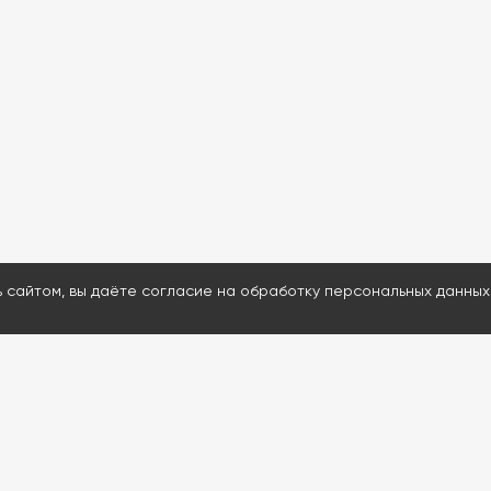
ь сайтом, вы даёте согласие на обработку персональных данных
МЕНЮ
ДАВАЙТЕ ОБСУД
Каталог
Ответим на воп
Проведем удал
Услуги