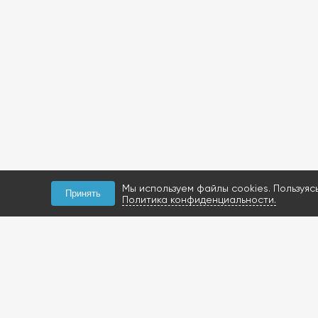
Мы используем файлы cookies. Пользуяс
Принять
Политика конфиденциальности.
КОНТАКТЫ
+7 (927) 047-09-09
запчасти для грузовиков