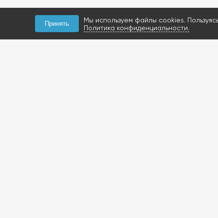
Мы используем файлы cookies. Пользуяс
Принять
Политика конфиденциальности.
КОНТАКТЫ
+7 (927) 047-09-09
запчасти для грузовиков
газобаллонное
оборудование и
расходники
423800, Россия, РТ, г.
Набережные Челны,
Мензелинский тракт, 112Б
Посмотреть на карте
+7 (919) 620-14-27