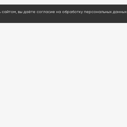
ь сайтом, вы даёте согласие на обработку персональных данных
МЕНЮ
ДАВАЙТЕ ОБСУД
Каталог
Ответим на воп
Проведем удал
Услуги
Подскажем и пр
Информация
80% расходнико
Контакты
Доставим запчас
Проведем обуч
Если сейчас нерабо
обратной связи. Мы с
до 12:00 (Мск)