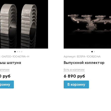
Артикул: E05FA-1008204A
: G4700-1004019A-H
Выпускной коллектор
дыш шатуна
Есть в наличии
наличии
6 890
руб
0
руб
В корзину
орзину