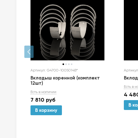
Артикул: G4700-1005014B*
Артикул
Вкладыш коренной (комплект
Вкла
12шт)
Есть в 
Есть в наличии
4 48
7 810
руб
В к
В корзину