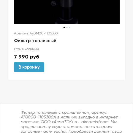
Артикул: A70M00-1105350
Фильтр топливный
Есть в наличии
7 990
руб
В корзину
Фильтр топливный с кронштейном, артикул
A70000-1105300A в наличии выгодно в интернет-
магазине ООО «АлмаТЭК» в - almatekrf.com. Мы
предлагаем лучшую стоимость на категорию
запасные части yuchai. Приобрести данный товар