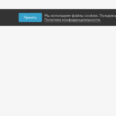
Мы используем файлы cookies. Пользуяс
Принять
Политика конфиденциальности.
КОНТАКТЫ
+7 (927) 047-09-09
запчасти для грузовиков
газобаллонное
оборудование и
расходники
423800, Россия, РТ, г.
Набережные Челны,
Мензелинский тракт, 112Б
Посмотреть на карте
+7 (919) 620-14-27