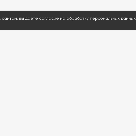
ь сайтом, вы даёте согласие на обработку персональных данных
МЕНЮ
ДАВАЙТЕ ОБСУД
Каталог
Ответим на воп
Проведем удал
Услуги
Подскажем и пр
Информация
80% расходнико
Контакты
Доставим запчас
Проведем обуч
Если сейчас нерабо
обратной связи. Мы с