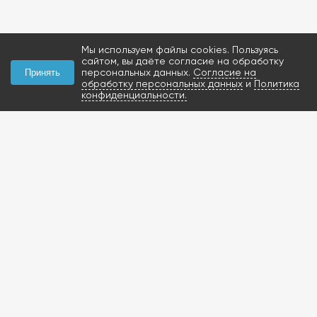
Мы используем файлы cookies. Пользуясь
сайтом, вы даёте согласие на обработку
персональных данных.
Согласие на
Принять
обработку персональных данных
и
Политика
конфиденциальности.
КОНТАКТЫ
+7 (927) 047-09-09
запчасти для грузовиков
газобаллонное
оборудование и