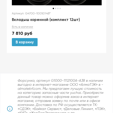
Артикул: G4700-1005014B*
Вкладыш коренной (комплект 12шт)
Есть в наличии
7 810
руб
В корзину
Форсунка, артикул G1000-1112100A-A38 в наличии
выгодно в интернет-магазине ООО «АлмаТЭК» в -
almatekrf.com. Мы предлагаем лучшую стоимость
на категорию запасные части yuchai. Приобрести
данный товар можно оформив заказ в интернет
магазине, отправив заявку по почте или в офисе
компании. Доставка по РФ осуществляется ТК:
«СДЭК», «Байкал Сервис», «Деловые Линии», «ПЭК»,
«КИТ», «ЖелДорЭкспедиция» и др.