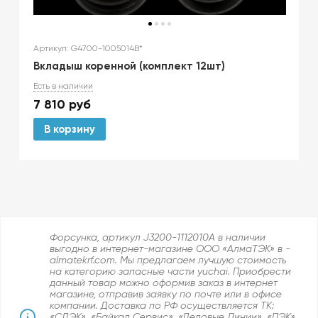
Артикул: G4700-1005014B*
Вкладыш коренной (комплект 12шт)
Есть в наличии
7 810
руб
В корзину
Форсунка, артикул J3200-1112010A в наличии
выгодно в интернет-магазине ООО «АлмаТЭК» в -
almatekrf.com. Мы предлагаем лучшую стоимость
на категорию запасные части yuchai. Приобрести
данный товар можно оформив заказ в интернет
магазине, отправив заявку по почте или в офисе
компании. Доставка по РФ осуществляется ТК:
«СДЭК», «Байкал Сервис», «Деловые Линии», «ПЭК»,