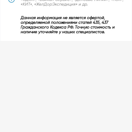
«КИТ», «ЖелДорЭкспедиция» и др.