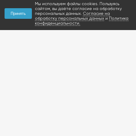
Мы используем файлы cookies. Пользуясь
сайтом, вы даёте согласие на обработку
персональных данных.
Согласие на
Принять
обработку персональных данных
и
Политика
конфиденциальности.
КОНТАКТЫ
+7 (927) 047-09-09
запчасти для грузовиков
газобаллонное
оборудование и
расходники