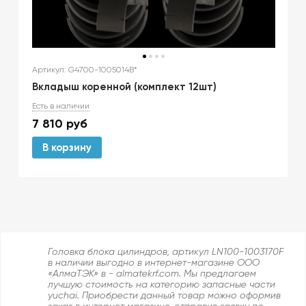
Артикул: G4700-1005014B*
Вкладыш коренной (комплект 12шт)
Есть в наличии
7 810
руб
В корзину
Головка блока цилиндров, артикул LN100-1003170F
в наличии выгодно в интернет-магазине ООО
«АлмаТЭК» в - almatekrf.com. Мы предлагаем
лучшую стоимость на категорию запасные части
yuchai. Приобрести данный товар можно оформив