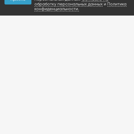
обработку персональных данных
и
Политика
конфиденциальности.
КОНТАКТЫ
+7 (927) 047-09-09
запчасти для грузовиков
газобаллонное
оборудование и
расходники
423800, Россия, РТ, г.
Набережные Челны,
Мензелинский тракт,