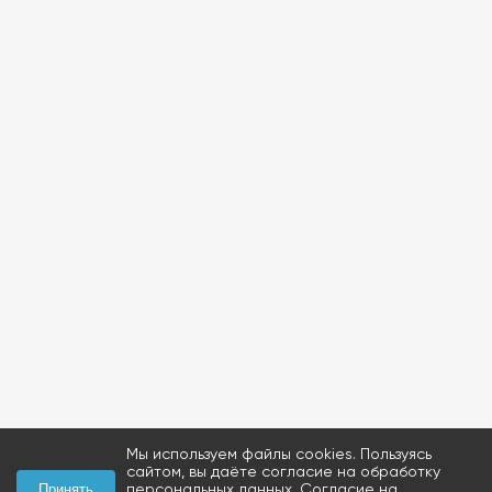
Мы используем файлы cookies. Пользуясь
сайтом, вы даёте согласие на обработку
персональных данных.
Согласие на
Принять