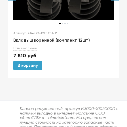
Артикул: G4700-1005014B*
Вкладыш коренной (комплект 12шт)
Есть в наличии
7 810
руб
В корзину
Клапан редукционный, артикул M3000-1002C00D в
наличии выгодно в интернет-магазине ООО
«АлмаТЭК» в - almatekrf.com. Мы предлагаем
лучшую стоимость на категорию запасные части
yuchai. Приобрести данный товар можно оформив