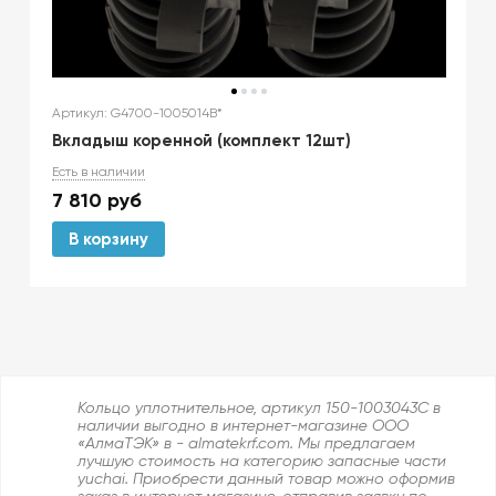
Артикул: G4700-1005014B*
Вкладыш коренной (комплект 12шт)
Есть в наличии
7 810
руб
В корзину
Кольцо уплотнительное, артикул 150-1003043C в
наличии выгодно в интернет-магазине ООО
«АлмаТЭК» в - almatekrf.com. Мы предлагаем
лучшую стоимость на категорию запасные части
yuchai. Приобрести данный товар можно оформив