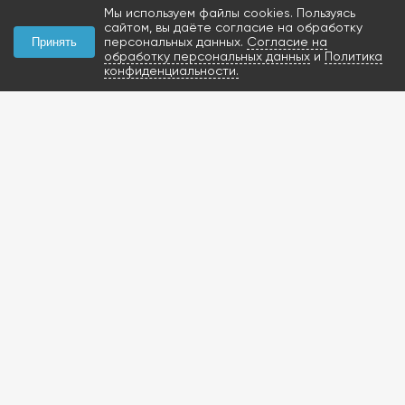
Мы используем файлы cookies. Пользуясь
сайтом, вы даёте согласие на обработку
персональных данных.
Согласие на
Принять
обработку персональных данных
и
Политика
конфиденциальности.
КОНТАКТЫ
+7 (927) 047-09-09
запчасти для грузовиков
газобаллонное
оборудование и
расходники