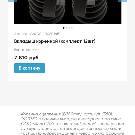
Артикул: G4700-1005014B*
Вкладыш коренной (комплект 12шт)
Есть в наличии
7 810
руб
В корзину
Корзина сцепления (D380mm), артикул J380L-
1600750 в наличии выгодно в интернет-магазине
ООО «АлмаТЭК» в - almatekrf.com. Мы предлагаем
лучшую стоимость на категорию запасные части
yuchai. Приобрести данный товар можно оформив