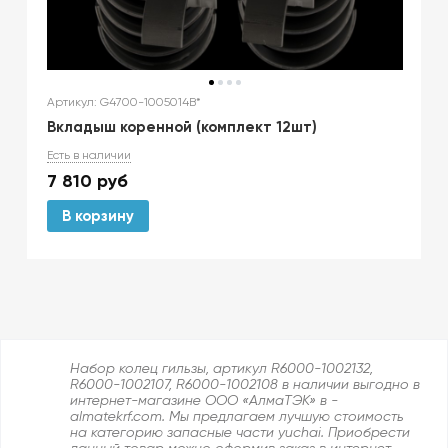
Артикул: G4700-1005014B*
Вкладыш коренной (комплект 12шт)
Есть в наличии
7 810
руб
В корзину
Набор колец гильзы, артикул R6000-1002132,
R6000-1002107, R6000-1002108 в наличии выгодно в
интернет-магазине ООО «АлмаТЭК» в -
almatekrf.com. Мы предлагаем лучшую стоимость
на категорию запасные части yuchai. Приобрести