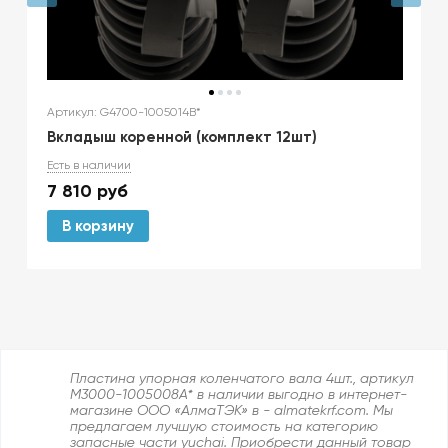
Артикул: G4700-1005014B*
Вкладыш коренной (комплект 12шт)
Есть в наличии
7 810
руб
В корзину
Пластина упорная коленчатого вала 4шт., артикул
M3000-1005008A* в наличии выгодно в интернет-
магазине ООО «АлмаТЭК» в - almatekrf.com. Мы
предлагаем лучшую стоимость на категорию
запасные части yuchai. Приобрести данный товар