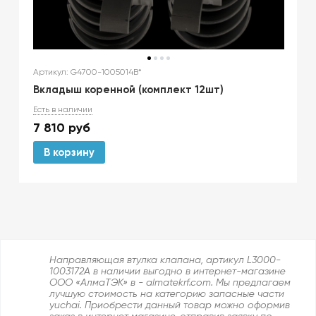
Артикул: G4700-1005014B*
Вкладыш коренной (комплект 12шт)
Есть в наличии
7 810
руб
В корзину
Направляющая втулка клапана, артикул L3000-
1003172A в наличии выгодно в интернет-магазине
ООО «АлмаТЭК» в - almatekrf.com. Мы предлагаем
лучшую стоимость на категорию запасные части
yuchai. Приобрести данный товар можно оформив