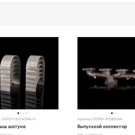
Артикул: E05FA-1008204A
: G4700-1004019A-H
Выпускной коллектор
дыш шатуна
Есть в наличии