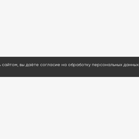
ь сайтом, вы даёте согласие на обработку персональных данных
МЕНЮ
ДАВАЙТЕ ОБСУД
Каталог
Ответим на воп
Проведем удал
Услуги
Подскажем и пр
Информация