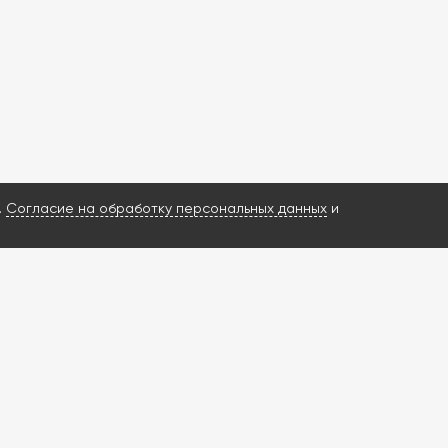
.
Согласие на обработку персональных данных
и
ИМ ВАШ ЗАПРОС И НАЙДЕМ РЕШЕНИЕ?
росы о ГБА и ГБО
енную диагностику
ишлем КП за 3 часа