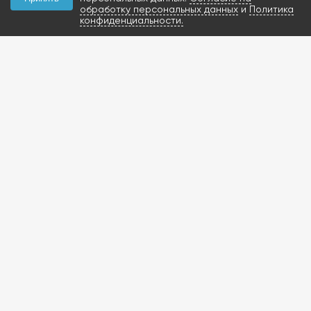
обработку персональных данных
и
Политика
конфиденциальности.
КОНТАКТЫ
+7 (927) 047-09-09
запчасти для грузовиков
газобаллонное
оборудование и
расходники
423800, Россия, РТ, г.
Набережные Челны,
Мензелинский тракт,