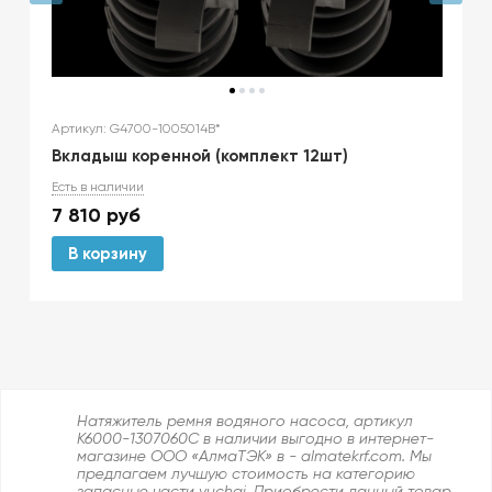
Артикул: G4700-1005014B*
Вкладыш коренной (комплект 12шт)
Есть в наличии
7 810
руб
В корзину
Натяжитель ремня водяного насоса, артикул
K6000-1307060C в наличии выгодно в интернет-
магазине ООО «АлмаТЭК» в - almatekrf.com. Мы
предлагаем лучшую стоимость на категорию
запасные части yuchai. Приобрести данный товар