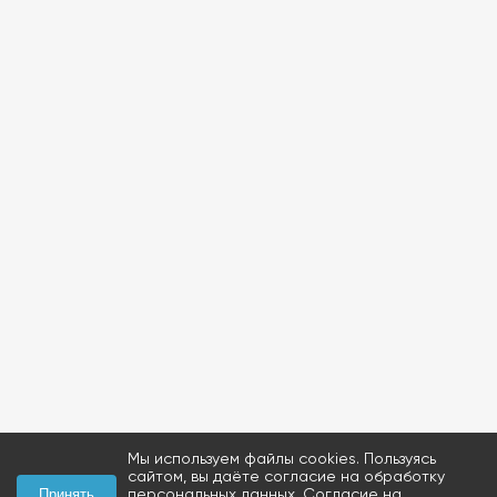
Мы используем файлы cookies. Пользуясь
сайтом, вы даёте согласие на обработку
персональных данных.
Согласие на
Принять