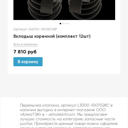
Артикул: G4700-1005014B*
Вкладыш коренной (комплект 12шт)
Есть в наличии
7 810
руб
В корзину
Перемычка клапана, артикул L3000-1007028C в
наличии выгодно в интернет-магазине ООО
«АлмаТЭК» в - almatekrf.com. Мы предлагаем
лучшую стоимость на категорию запасные части
yuchai. Приобрести данный товар можно оформив