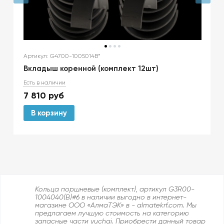
Артикул: G4700-1005014B*
Вкладыш коренной (комплект 12шт)
Есть в наличии
7 810
руб
В корзину
Кольца поршневые (комплект), артикул G3R00-
1004040(B)#6 в наличии выгодно в интернет-
магазине ООО «АлмаТЭК» в - almatekrf.com. Мы
предлагаем лучшую стоимость на категорию
запасные части yuchai. Приобрести данный товар