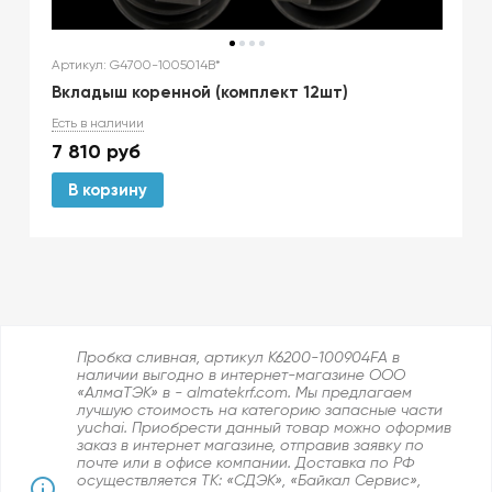
Артикул: G4700-1005014B*
Вкладыш коренной (комплект 12шт)
Есть в наличии
7 810
руб
В корзину
Пробка сливная, артикул K6200-100904FA в
наличии выгодно в интернет-магазине ООО
«АлмаТЭК» в - almatekrf.com. Мы предлагаем
лучшую стоимость на категорию запасные части
yuchai. Приобрести данный товар можно оформив
заказ в интернет магазине, отправив заявку по
почте или в офисе компании. Доставка по РФ
осуществляется ТК: «СДЭК», «Байкал Сервис»,