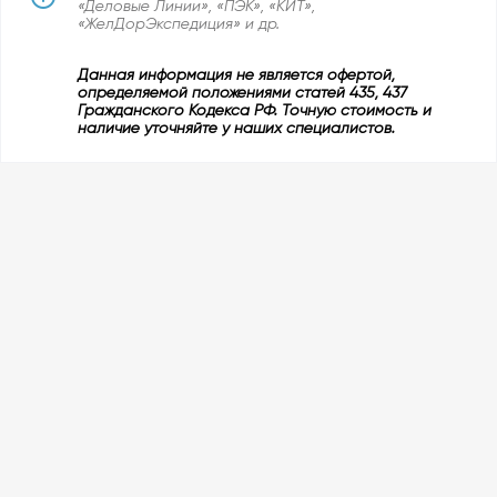
«Деловые Линии», «ПЭК», «КИТ»,
«ЖелДорЭкспедиция» и др.