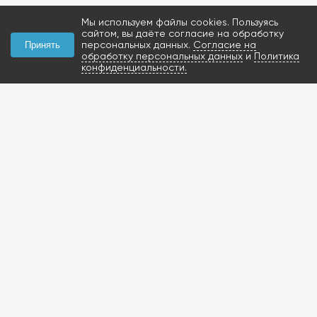
Мы используем файлы cookies. Пользуясь
сайтом, вы даёте согласие на обработку
персональных данных.
Согласие на
Принять
обработку персональных данных
и
Политика
конфиденциальности.
КОНТАКТЫ
+7 (927) 047-09-09
запчасти для грузовиков
газобаллонное
оборудование и
расходники