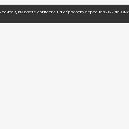
ь сайтом, вы даёте согласие на обработку персональных данных
МЕНЮ
ДАВАЙТЕ ОБСУД
Каталог
Ответим на воп
Проведем удал
Услуги
Подскажем и пр
Информация
80% расходнико
Контакты
Доставим запчас
Проведем обуч
Если сейчас нерабо
обратной связи. Мы с
до 12:00 (Мск)