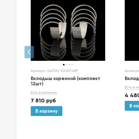
Артикул: G4700-1005014B*
Артикул
Вкладыш коренной (комплект
Вкла
12шт)
Есть в 
Есть в наличии
4 48
7 810
руб
В к
В корзину