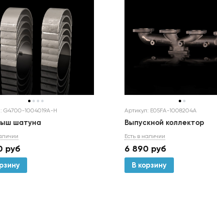
Артикул: E05FA-1008204A
: G4700-1004019A-H
Выпускной коллектор
дыш шатуна
Есть в наличии
наличии
6 890
руб
0
руб
В корзину
орзину