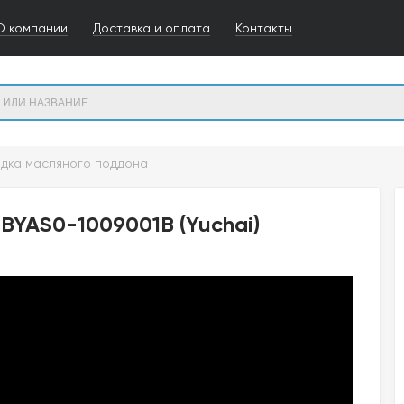
О компании
Доставка и оплата
Контакты
дка масляного поддона
BYAS0-1009001B (Yuchai)