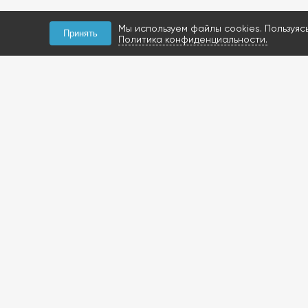
Мы используем файлы cookies. Пользуяс
Принять
Политика конфиденциальности.
КОНТАКТЫ
+7 (927) 047-09-09
запчасти для грузовиков
газобаллонное
оборудование и
расходники
423800, Россия, РТ, г.
Набережные Челны,
Мензелинский тракт, 112Б
Посмотреть на карте
+7 (919) 620-14-27