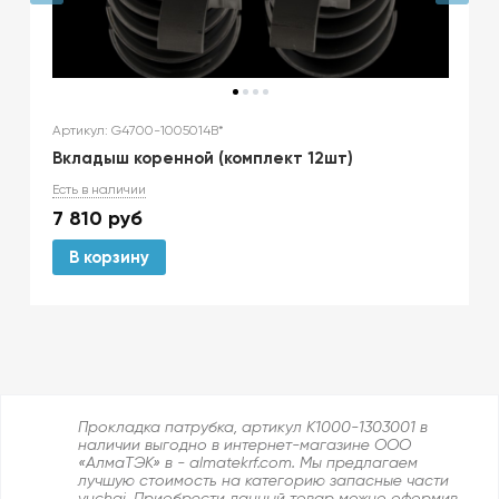
Артикул: G4700-1005014B*
Вкладыш коренной (комплект 12шт)
Есть в наличии
7 810
руб
В корзину
Прокладка патрубка, артикул K1000-1303001 в
наличии выгодно в интернет-магазине ООО
«АлмаТЭК» в - almatekrf.com. Мы предлагаем
лучшую стоимость на категорию запасные части
yuchai. Приобрести данный товар можно оформив