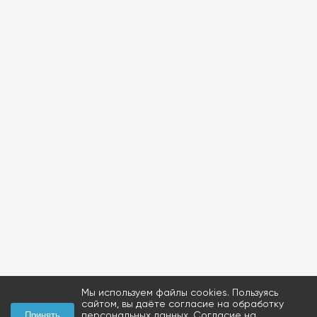
Мы используем файлы cookies. Пользуясь
сайтом, вы даёте согласие на обработку
персональных данных.
Согласие на
Принять