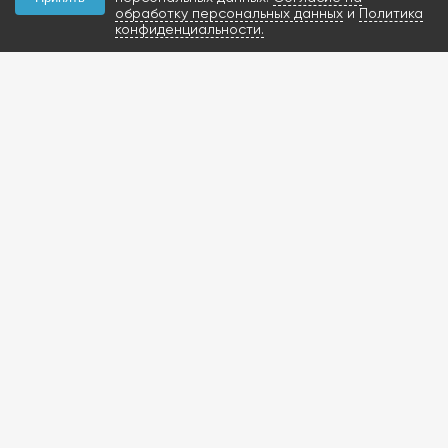
обработку персональных данных
и
Политика
конфиденциальности.
КОНТАКТЫ
+7 (927) 047-09-09
запчасти для грузовиков
газобаллонное
оборудование и
расходники
423800, Россия, РТ, г.
Набережные Челны,
Мензелинский тракт,