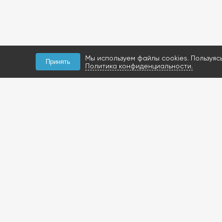
Мы используем файлы cookies. Пользуяс
Принять
Политика конфиденциальности.
КОНТАКТЫ
+7 (927) 047-09-09
запчасти для грузовиков
газобаллонное
оборудование и
расходники
423800, Россия, РТ, г.
Набережные Челны,
Мензелинский тракт, 112Б