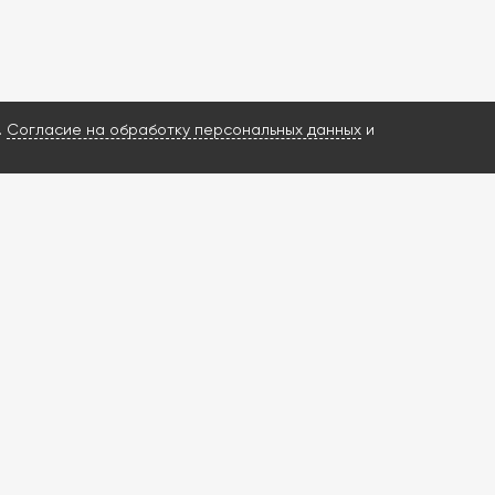
.
Согласие на обработку персональных данных
и
ИМ ВАШ ЗАПРОС И НАЙДЕМ РЕШЕНИЕ?
росы о ГБА и ГБО
енную диагностику
ишлем КП за 3 часа
в в наличии
ти от 1 дня
ение