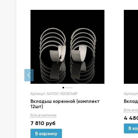
Артикул: G4700-1005014B*
Артикул
Вкладыш коренной (комплект
Вкла
12шт)
Есть в 
Есть в наличии
4 48
7 810
руб
В к
В корзину