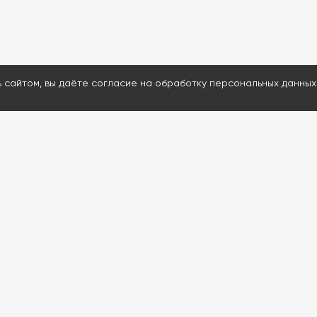
ь сайтом, вы даёте согласие на обработку персональных данных
МЕНЮ
ДАВАЙТЕ ОБСУД
Каталог
Ответим на воп
Проведем удал
Услуги
Подскажем и пр
Информация
80% расходнико
Контакты
Доставим запчас
Проведем обуч