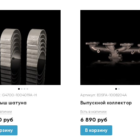
Артикул: E05FA-1008204A
: G4700-1004019A-H
Выпускной коллектор
дыш шатуна
Есть в наличии
наличии
6 890
руб
0
руб
В корзину
орзину