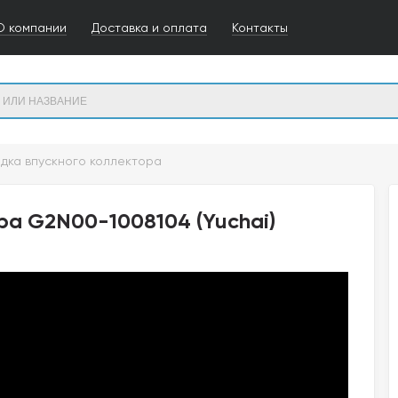
О компании
Доставка и оплата
Контакты
дка впускного коллектора
ра G2N00-1008104 (Yuchai)