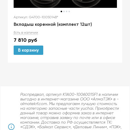
Артикул: G4700-1005014B*
Вкладыш коренной (комплект 12шт)
Есть в наличии
7 810
руб
В корзину
Распредвал, артикул K1А00-1006001SF1 в наличии
выгодно в интернет-магазине ООО «АлмаТЭК» в -
almatekrf.com. Мы предлагаем лучшую стоимость
на категорию запасные части yuchai. Приобрести
данный товар можно оформив заказ в интернет
магазине, отправив заявку по почте или в офисе
компании. Доставка по РФ осуществляется ТК:
«СДЭК», «Байкал Сервис», «Деловые Линии», «ПЭК»,