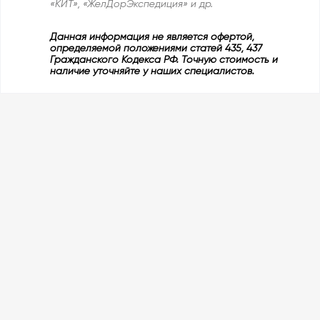
«КИТ», «ЖелДорЭкспедиция» и др.