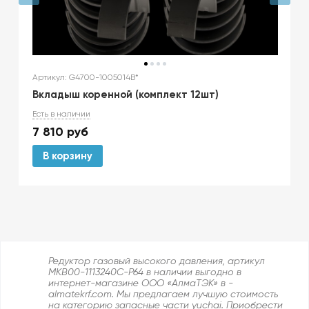
Артикул: G4700-1005014B*
Вкладыш коренной (комплект 12шт)
Есть в наличии
7 810
руб
В корзину
Редуктор газовый высокого давления, артикул
MKB00-1113240C-P64 в наличии выгодно в
интернет-магазине ООО «АлмаТЭК» в -
almatekrf.com. Мы предлагаем лучшую стоимость
на категорию запасные части yuchai. Приобрести